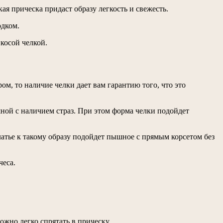
кая прическа придаст образу легкость и свежесть.
одком.
косой челкой.
м, то наличие челки дает вам гарантию того, что это
шной с наличием страз. При этом форма челки подойдет
Платье к такому образу подойдет пышное с прямым корсетом без
чеса.
жно легко спрятать в прическу.