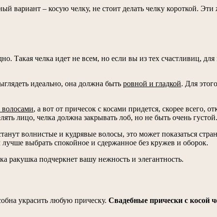
ный вариант – косую челку, не стоит делать челку короткой. Эт
о. Такая челка идет не всем, но если вы из тех счастливиц, для
выглядеть идеально, она должна быть
ровной и гладкой
. Для этог
 волосами
, а вот от причесок с косами придется, скорее всего, о
лять лицо, челка должна закрывать лоб, но не быть очень густой
нут волнистые и кудрявые волосы, это может показаться странно
м лучше выбрать спокойное и сдержанное без кружев и оборок.
ска ракушка подчеркнет вашу нежность и элегантность.
особна украсить любую прическу.
Свадебные прически с косой ч