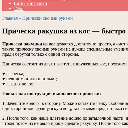
Ватные игрушки
1Win
Главная
»
Прически своими руками
Прическа ракушка из кос — быстро 
Прическа ракушка из кос
делается достаточно просто, а смот
такую прическу своими руками не нужны специальные умения и
пряди берутся только с одной стороны.
Прическа состоит из двух изогнутых кружевных кос, похожих н
♥ расческа;
♥ невидимки или шпильки;
♥ лак для волос.
Пошаговая инструкция выполнения прически:
1. Зачешите волосы в сторону. Можно оставить челку свободной
одностороннюю французскую косу, захватывая пряди только све
2. После того, как наше плетение дошло до затылочной части, 
чтобы потом из не было проще сделать ракушку. После того к