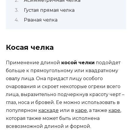
Асимметричная челка
Густая прямая челка
Рваная челка
Косая челка
Применение длиной
косой челки
подойдет
больше к прямоугольному или квадратному
овалу лица. Она придаст лицу особого
очарования и скроет некоторые огрехи всего
лица, выразительно подчеркнув красоту черт –
глаз, носа и бровей. Ее можно использовать в
популярном
каскаде
или в
каре
, а также
каре
,
которая также может быть исполнена
всевозможной длиной и формой.