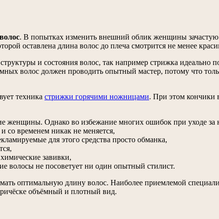
волос
. В попытках изменить внешний облик женщины зачастую 
оторой оставлена длина волос до плеча смотрится не менее крас
структуры и состояния волос, так например стрижка идеально п
емных волос должен проводить опытный мастер, потому что тол
вует техника
стрижки горячими ножницами
. При этом кончики 
ие женщины. Однако во избежание многих ошибок при уходе за 
 и со временем никак не меняется,
екламируемые для этого средства просто обманка,
тся,
 химические завивки,
кие волосы не посоветует ни один опытный стилист.
умать оптимальную длину волос. Наиболее приемлемой специал
причёске объёмный и плотный вид.