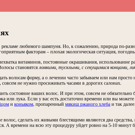
иях
 рекламе любимого шампуня. Но, к сожалению, природа по-разно
оприятным факторам – плохая экологическая ситуация, погодны
нехватка витаминов, постоянные окрашивания, использование ра
 Волосы становятся
ломкими, тусклыми, с секущимися концами, ли
ть волосам форму, а о лечении часто забываем или нам просто н
 совсем не нужно просиживать часами в дорогих салонах.
шить состояние ваших волос. И при этом, совсем не обязательно
ока или лука. Если у вас есть достаточно времени или вы может
йцом
и
коньяком
, пропаренный
мякиш ржаного хлеба
и так дале
волос, сделать их живыми блестящими являются два средства, к
я. А времени на всю эту процедуру уйдет ровно на 5-10 минут 