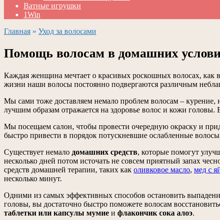
Ватные игрушки
1Win
Главная
»
Уход за волосами
Помощь волосам в домашних услов
Каждая женщина мечтает о красивых роскошных волосах, как в
жизни наши волосы постоянно подвергаются различным неблаг
Мы сами тоже доставляем немало проблем волосам – курение, 
лучшим образам отражается на здоровье волос и кожи головы.
Мы посещаем салон, чтобы провести очередную окраску и прида
быстро привести в порядок потускневшие ослабленные волосы,
Существует немало
домашних средств
, которые помогут улуч
несколько дней потом источать не совсем приятный запах чесн
средств домашней терапии, таких как
оливковое масло
,
мед с я
несколько минут.
Одними из самых эффективных способов остановить выпадение 
головы, вы достаточно быстро поможете волосам восстановитьс
таблетки или капсулы мумие
и
флакончик сока алоэ
.