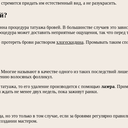
 стремится придать им естественный вид, а не разукрасить.
ей?
енна процедура татуажа бровей. В большинстве случаев это зави
процедура может доставить неприятные ощущения, так что перед
 протереть брови раствором
хлогескидина
. Промывать таким спо
 Многие называют в качестве одного из таких последствий лише
шению волосяных фолликул.
 татуажа, то его удаление производится с помощью
лазера
. Прим
 ждать не менее двух недель, пока заживут ранки.
а, но это только в том случае, если за бровями регулярно прави
создании мастером.