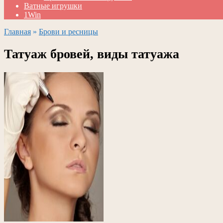
Ватные игрушки
1Win
Главная
»
Брови и ресницы
Татуаж бровей, виды татуажа