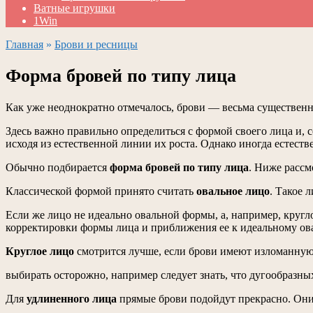
Ватные игрушки
1Win
Главная
»
Брови и ресницы
Форма бровей по типу лица
Как уже неоднократно отмечалось, брови — весьма существенна
Здесь важно правильно определиться с формой своего лица и, 
исходя из естественной линии их роста. Однако иногда естест
Обычно подбирается
форма бровей по типу лица
. Ниже рассм
Классической формой принято считать
овальное лицо
. Такое 
Если же лицо не идеально овальной формы, а, например, кругл
корректировки формы лица и приближения ее к идеальному ова
Круглое лицо
смотрится лучше, если брови имеют изломанную
выбирать осторожно, например следует знать, что дугообразны
Для
удлиненного лица
прямые брови подойдут прекрасно. Они 