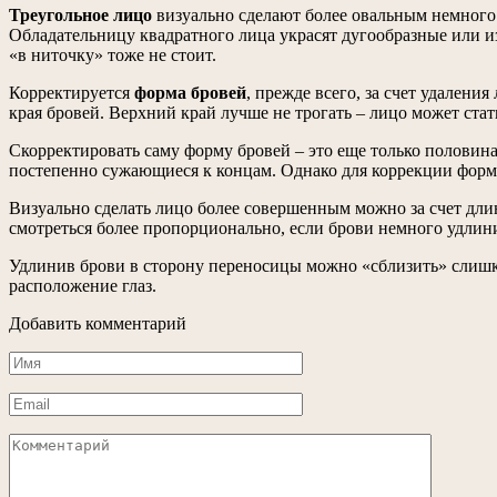
Треугольное лицо
визуально сделают более овальным немного
Обладательницу квадратного лица украсят дугообразные или и
«в ниточку» тоже не стоит.
Корректируется
форма бровей
, прежде всего, за счет удален
края бровей. Верхний край лучше не трогать – лицо может ста
Скорректировать саму форму бровей – это еще только половин
постепенно сужающиеся к концам. Однако для коррекции формы
Визуально сделать лицо более совершенным можно за счет дли
смотреться более пропорционально, если брови немного удлин
Удлинив брови в сторону переносицы можно «сблизить» слишк
расположение глаз.
Добавить комментарий
Имя
*
Email
*
Комментарий