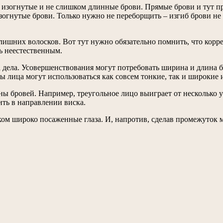
 изогнутые и не слишком длинные брови. Прямые брови и тут п
зогнутые брови. Только нужно не переборщить – изгиб брови н
ия лишних волосков. Вот тут нужно обязательно помнить, что ко
ть неестественным.
а дела. Усовершенствования могут потребовать ширина и длина 
 лица могут использоваться как совсем тонкие, так и широкие и
ны бровей. Например, треугольное лицо выиграет от несколько 
ить в направлении виска.
ом широко посаженные глаза. И, напротив, сделав промежуток 