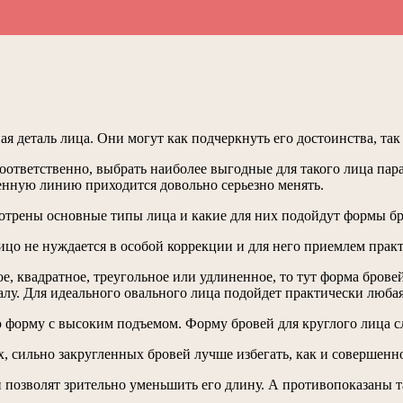
я деталь лица. Они могут как подчеркнуть его достоинства, так
соответственно, выбрать наиболее выгодные для такого лица па
венную линию приходится довольно серьезно менять.
отрены основные типы лица и какие для них подойдут формы бр
лицо не нуждается в особой коррекции и для него приемлем прак
ое, квадратное, треугольное или удлиненное, то тут форма бро
лу. Для идеального овального лица подойдет практически любая
 форму с высоким подъемом. Форму бровей для круглого лица с
х, сильно закругленных бровей лучше избегать, как и совершенн
позволят зрительно уменьшить его длину. А противопоказаны т