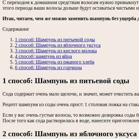
С переходом к домашним средствам волосам нужно привыкнуть н
этого периода ваши волосы дольше будут оставаться чистыми 
Итак, читаем, чем же можно заменить шампунь без ущерба 
Содержание
1 способ: Шампунь из питьевой соды
2 способ: Шампунь из яблочного уксуса
3 способ: Шампунь из кислого молока
4 способ: шампунь из яйца
5 способ: Шампунь из ржаного хлеба
6 способ: Шампунь из горчицы
1 способ: Шампунь из питьевой соды
Сода содержит очень мало щелочи, и значит, может очистить 
Рецепт шампуня из соды очень прост: 1 столовая ложка на стака
Если у вас очень густые волосы, то возможно дозировка соды 
После того как сода растворилась в воде, нанесите приготовл
2 способ: Шампунь из яблочного уксуса