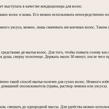
т выступать в качестве кондиционера для волос.
аших волос и кожи. Его можно использовать непосредственно по
много уксуса, можно, лишь смачивать им кончики волос. Таким
средствами дя мытья волос. Для того, чтобы помыть голову ки
ля душа, сверху полотенце. Держать около 30 минут, после чего
бенно такой способ мытья полезен для сухих волос. Немного взб
 домашний ополаскиватель (травы, раствор лимона или уксуса).
тком, смешать до однородной массы. Для удобства можно исполь