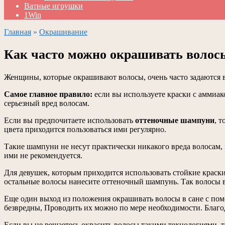
Ватные игрушки
1Win
Главная
»
Окрашивание
Как часто можно окрашивать волос
Женщины, которые окрашивают волосы, очень часто задаются в
Самое главное правило:
если вы используете краски с аммиако
серьезный вред волосам.
Если вы предпочитаете использовать
оттеночные шампуни
, 
цвета приходится пользоваться ими регулярно.
Такие шампуни не несут практически никакого вреда волосам, н
ими не рекомендуется.
Для девушек, которым приходится использовать стойкие краски
остальные волосы нанесите оттеночный шампунь. Так волосы вс
Еще один выход из положения окрашивать волосы в сане с по
безвредны, Проводить их можно по мере необходимости. Благо
Если вы не решаетесь окрасить волосы такими технологиями, 