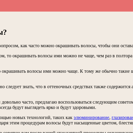
ы?
опросом, как часто можно окрашивать волосы, чтобы они остав
м, то окрашивать волосы ими можно не чаще, чем раз в полтора 
то окрашивать волосы ими можно чаще. К тому же обычно такие
о следует знать, что в оттеночных средствах также содержится а
 довольно часто, предлагаю воспользоваться следующим советом
егда будут выглядеть ярко и будут здоровыми.
мощью новых технологий, таких как
элюминирование
,
глазирова
даря этим процедурам волосы будут насыщенные цветом, блестя
то советую вам после вашей стандартной процедуры окрашивани