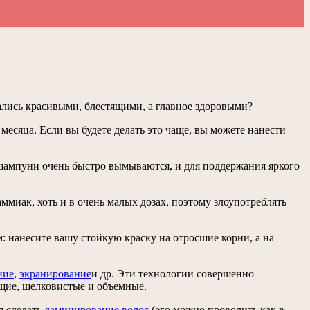
ались красивыми, блестящими, а главное здоровыми?
месяца. Если вы будете делать это чаще, вы можете нанести
 шампуни очень быстро вымываются, и для поддержания яркого
ммиак, хоть и в очень малых дозах, поэтому злоупотреблять
: нанесите вашу стойкую краску на отросшие корни, а на
ние
,
экранирование
и др. Эти технологии совершенно
щие, шелковистые и объемные.
я сделать
ламинирование волос
(его можно проводить как в