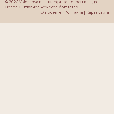
© 2026 Voloskova.ru – шикарные волосы всегда!
Волосы – главное женское богатство.
О проекте
|
Контакты
|
Карта сайта