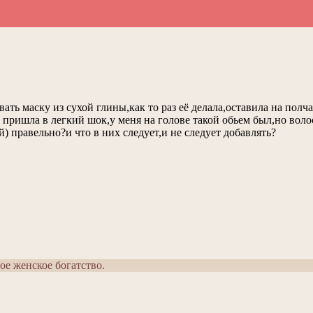
ь маску из сухой глины,как то раз её делала,оставила на полча
о пришла в легкий шок,у меня на голове такой обьем был,но воло
) правельно?и что в них следует,и не следует добавлять?
ое женское богатство.