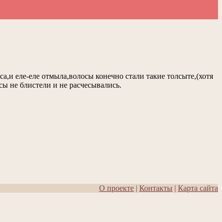
са,и еле-еле отмыла,волосы конечно стали такие толсыте,(хотя
сы не блистели и не расчесывались.
О проекте
|
Контакты
|
Карта сайта